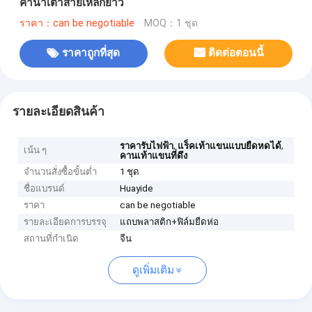
คาน้ําเต้าสายเหล็กยาว
ราคา：can be negotiable
MOQ：1 ชุด
ราคาถูกที่สุด
ติดต่อตอนนี้
รายละเอียดสินค้า
,
,
ราคารับไฟฟ้า
แร็คเท้าแขนแบบยืดหดได้
เน้น ๆ
คานเท้าแขนที่ดึง
จำนวนสั่งซื้อขั้นต่ำ
1 ชุด
ชื่อแบรนด์
Huayide
ราคา
can be negotiable
รายละเอียดการบรรจุ
แถบพลาสติก+ฟิล์มยืดห่อ
สถานที่กำเนิด
จีน
ดูเพิ่มเติม