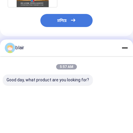
চালিয়ে
แนะนำผลิตภัณฑ์
blair
5:57 AM
Good day, what product are you looking for?
A12: กระดาษกระดาษ
A11: มุมกลม พาเล็ต
A13: แร็คคันติเล
กระดาษกระดาษ
เหล็กชั้นสองสําหรับการ
โทรทัศน์มือสําหร
กระดาษกระดาษ
จัดเก็บคลังสินค้า พาเล็ต
เก็บสินค้ายาว
กระดาษ
โลหะ
ราคาดีที่สุด
ราคาดีที่สุด
ราคาดีที่ส