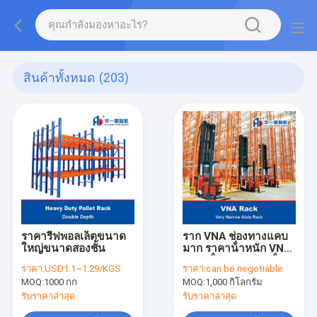
สินค้าทั้งหมด
(203)
ราคารีฟพอลเล็ตขนาด
ราก VNA ช่องทางแคบ
ใหญ่ขนาดสองชั้น
มาก ราคาน้ําหนัก VNA
ราคาน้ําตาล ราคาน้ํา
ราคา:
USD1.1~1.29/KGS
ราคา:
can be negotiable
ตาล
MOQ:
1000 กก
MOQ:
1,000 กิโลกรัม
รับราคาล่าสุด
รับราคาล่าสุด