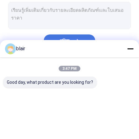
ชั้นวางพาเลทหนัก
ชั้นเก็บคลังสินค้า
โกดังเก็บคอนเทนเนอร์
চালিয়ে
หุ่นยนต์โกดัง
blair
รถยกเครน ASRS
หมวดหมู่ของเรา
3:47 PM
ตัวป้องกันแร็ค
Good day, what product are you looking for?
ท่ออลูมิเนียมอัลลอยด์
พัดลมอุตสาหกรรมขนาดใหญ่
รากเก็บของอื่น ๆ
วิทยุแร็ครถรับส่ง
รากเคลื่อนไหวไฟฟ้า
รางเลเวอร์ล็อค