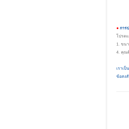
●
การป
โปรดแจ
1. ขนา
4. คุณต
เราเป็
ข้อสงสั