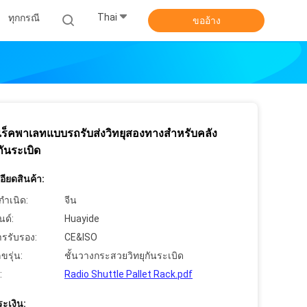
Thai
ทุกกรณี
ขออ้าง
ร็คพาเลทแบบรถรับส่งวิทยุสองทางสำหรับคลัง
กันระเบิด
ียดสินค้า:
กำเนิด:
จีน
นด์:
Huayide
ารรับรอง:
CE&ISO
ขรุ่น:
ชั้นวางกระสวยวิทยุกันระเบิด
:
Radio Shuttle Pallet Rack.pdf
ะเงิน: