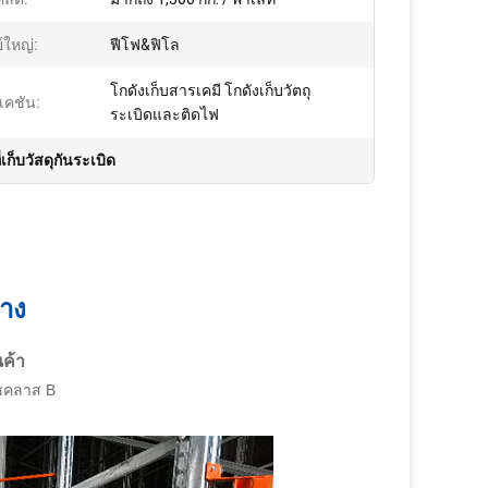
์ใหญ่:
ฟีโฟ&ฟิโล
โกดังเก็บสารเคมี โกดังเก็บวัตถุ
เคชัน:
ระเบิดและติดไฟ
เก็บวัสดุกันระเบิด
ทาง
นค้า
าซคลาส B