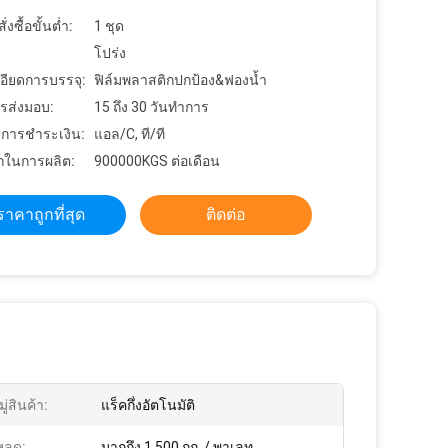
งซื้อขั้นต่ำ:
1 ชุด
โปร่ง
อียดการบรรจุ:
ฟิล์มพลาสติกปกป้อง&ฟองน้ำ
รส่งมอบ:
15 ถึง 30 วันทำการ
ขการชำระเงิน:
แอล/C, ที/ที
ในการผลิต:
900000KGS ต่อเดือน
ราคาถูกที่สุด
ติดต่อ
่สินค้า:
แร็คกึ่งอัตโนมัติ
หลด:
มากถึง 1,500 กก. / พาเลท