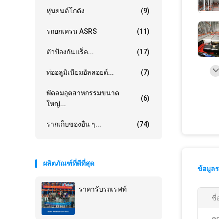
หุ่นยนต์โกดัง
(9)
รถยกเครน ASRS
(11)
ตัวป้องกันแร็ค...
(17)
ท่ออลูมิเนียมอัลลอยด์...
(7)
พัดลมอุตสาหกรรมขนาด
(6)
ใหญ่...
รากเก็บของอื่น ๆ...
(74)
ผลิตภัณฑ์ที่ดีที่สุด
ข้อมูล
ราคารับรถเรฟท์
ชื่
คุ